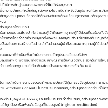
นไม่ให้มีการเข้าสู่ระบบคอมพิวเตอร์ที่ไม่ได้รับอนุญาต­
ื่อความปลอดภัยเมื่อข้อมูลดังกล่าวไม่จำเป็นสำหรับวัตถุประสงค์ในการเก
มูลส่วนบุคคลหรือกรณีที่ต้องสงสัยและต้องแจ้งเหตุการละเมิดข้อมูลส่
ำหนด
ลส่วนบุคคลโดยมิชอบ­
บทางออนไลน์โดยจำกัดจำนวนผู้เข้าถึงเฉพาะบุคคลผู้ที่มีส่วนเกี่ยวข้องกับข้อ
รสารโดยจำกัดจำนวนผู้เข้าถึงเฉพาะบุคคลผู้ที่มีส่วนเกี่ยวข้องกับข้อมูลดังก
เมลโดยการสร้างรหัสผ่าน จำกัดจำนวนผู้เข้าถึงและเฉพาะบุคคลผู้ที่มีส่วนเกี่
บุคคล­
นระยะเวลาที่จำเป็นเพื่อดำเนินการตามวัตถุประสงค์ของบริษัทฯ­
ลบริษัทฯ จะพิจารณาถึงจำนวน ลักษณะการใช้งาน วัตถุประสงค์ในการให้บริก
่กำหนดโดยกฎหมายที่เกี่ยวข้องโดยมีระยะเวลาในการจัดเก็บ 10 ปี
ิในการดำเนินการตามขอบเขตที่พระราชบัญญัติคุ้มครองข้อมูส่วนบุคคล พ.ศ. 2
t to Withdraw Consent) ในการประมวลผลข้อมูลส่วนบุคคลของท่านที่ให้คว
ลของท่าน (Right of Access) และขอให้บริษัทฯ ทำสำเนาข้อมูลส่วนบุคคลดังกล่า
คลให้ถูกต้องหรือเพิ่มเติมข้อมูลที่ไม่สมบูรณ์ (Right to Rectification)