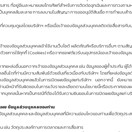
รสาร ที่อยู่อีเมล หมายเลขโทรศัพท์สำหรับการติดต่อฉุกเฉินและการทวงถามหน
รเป็นบุคคลล้มละลาย การลงนามในสัญญา การขออนุมัติสินเชื่อ การทำแบบสำรว
นที่ควบคุมดูแลโดยบริษัทฯ หรือเมื่อเจ้าของข้อมูลส่วนบุคคลติดต่อสื่อสารกั
ี่เจ้าของข้อมูลส่วนบุคคลเข้าใช้งานเว็บไซต์ ผลิตภัณฑ์หรือบริการอื่นๆ ต
ฯ ด้วยการใช้คุกกี้ (Cookies) หรือจากซอฟต์แวร์บนอุปกรณ์ของเจ้าของข้อมูล
มจากแหล่งอื่นนอกจากเจ้าของข้อมูลส่วนบุคคล เช่น ข้อมูลของผู้ค้ำประกัน ผู้
คคลอื่นใดที่ท่านมีความสัมพันธ์ด้วยอันเกี่ยวเนื่องกับบริษัทฯ โดยที่แหล่งข้อมู
้อมูลส่วนบุคคลแล้วในการเปิดเผยข้อมูลแก่บริษัทฯ นอกจากนี้ ยังหมายควา
ท่านมีหน้าที่รับผิดชอบในการแจ้งรายละเอียดตามนโยบายนี้หรือประกาศของผ
ุคคลนั้นหากเป็นกรณีที่ต้องได้รับความยินยอมในการเปิดเผยข้อมูลแก่ บร
ดเผย ข้อมูลส่วนบุคคลของท่าน
ข้อมูลส่วนบุคคล และข้อมูลส่วนบุคคลที่มีความอ่อนไหวของท่านเพื่อวัตถุประสง
่าน เช่น วัตถุประสงค์ทางการตลาดและการสื่อสาร