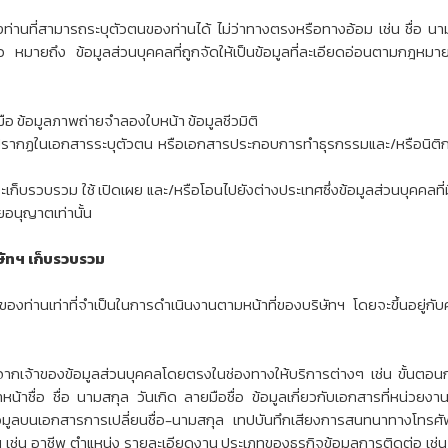
ท่านที่สามารถระบุตัวตนของท่านได้ ไม่ว่าทางตรงหรือทางอ้อม เช่น ชื่อ นาม
ว หมายถึง ข้อมูลส่วนบุคคลที่ถูกจัดให้เป็นข้อมูลที่ละเอียดอ่อนตามกฎห
วมือ ข้อมูลภาพถ่ายจำลองใบหน้า ข้อมูลชีวมิติ
มปรากฏในเอกสารระบุตัวตน หรือเอกสารประกอบการทำธุรกรรมและ/หรือนิติกรร
จะเก็บรวบรวม ใช้ เปิดเผย และ/หรือโอนไปยังต่างประเทศซึ่งข้อมูลส่วนบุคคลที่
อนุญาตเท่านั้น
ษัทฯ เก็บรวบรวม
องท่านเท่าที่จำเป็นในการดำเนินงานตามหน้าที่ของบริษัทฯ โดยจะขึ้นอยู่กับ
วมจากเจ้าของข้อมูลส่วนบุคคลโดยตรงในช่องทางให้บริการต่างๆ เช่น ขั้นตอ
หน้าชื่อ ชื่อ นามสกุล วันเกิด ลายมือชื่อ ข้อมูลเกี่ยวกับเอกสารที่หน่วย
อมูลบนเอกสารการเปลี่ยนชื่อ-นามสกุล เทปบันทึกเสียงการสนทนาทางโทรศัพ
่น อาชีพ ตำแหน่ง รายละเอียดงาน ประเภทของธุรกิจข้อมูลการติดต่อ เช่น ที