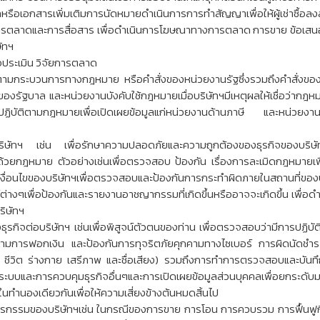
ูลหรือเอกสารเพิ่มเติมการนัดหมายดำเนินการการทำสัญญาเพื่อให้ผู้เช่าซื้อลง
กับการตลาดและการสื่อสาร เพื่อดำเนินการโฆษณาทางการตลาด การขาย ข้อเสนอ
ัทฯ
ื่อประเมิน วิจัยการตลาด
บัติตามกระบวนการทางกฎหมาย หรือคำสั่งของหน่วยงานรัฐซึ่งรวมถึงคำสั่งข
องรัฐบาล และหน่วยงานบังคับใช้กฎหมายเมื่อบริษัทฯมีเหตุผลให้เชื่อว่ากฎห
่อปฏิบัติตามกฎหมายเพื่อเปิดเผยข้อมูลแก่หน่วยงานด้านภาษี และหน่วยงาน
บริษัทฯ เช่น เพื่อรักษาความปลอดภัยและความถูกต้องของธุรกิจของบริษัท
บด้วยกฎหมาย ตัวอย่างเช่นเพื่อตรวจสอบ ป้องกัน เรื่องการละเมิดกฎหมายเพ
และเงื่อนไขของบริษัทฯเพื่อตรวจสอบและป้องกันการกระทำผิดภายในสถานที
ต่างๆเพื่อป้องกันและรายงานอาชญากรรมที่เกิดขึ้นหรืออาจจะเกิดขึ้น เพื่
ิษัทฯ
ุรกิจต่อบริษัทฯ เช่นเพื่อพิสูจน์ตัวตนของท่าน เพื่อตรวจสอบว่ามีการปฏิบั
รามการฟอกเงิน และป้องกันการทุจริตภัยคุกคามทางไซเบอร์ การผิดนัดชำ
ย์ ชีวิต ร่างกาย เสรีภาพ และชื่อเสียง) รวมถึงการทำการตรวจสอบและบัน
ษัทฯระบบและการควบคุมธุรกิจอื่นๆและการเปิดเผยข้อมูลส่วนบุคคลเพื่อ
ในทำนองเดียวกันเพื่อให้ความเสี่ยงข้างต้นหมดสิ้นไป
บธุรกรรมของบริษัทฯเช่น ในกรณีของการขาย การโอน การควบรวม การฟื้นฟูกิ