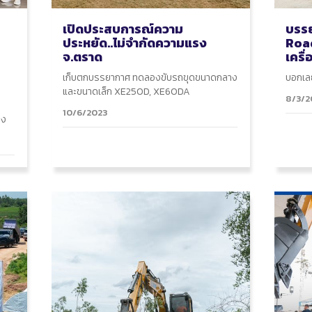
เปิดประสบการณ์ความ
บรร
ประหยัด..ไม่จำกัดความแรง
Roa
จ.ตราด
เครื
เก็บตกบรรยากาศ ทดลองขับรถขุดขนาดกลาง
บอกเลย
และขนาดเล็ก XE250D, XE60DA
8/3/2
10/6/2023
ยง