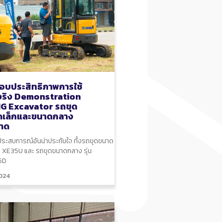
บประสิทธิภาพการใช้
จริง Demonstration
G Excavator รถขุด
ดเล็กและขนาดกลาง
าด
ประสบการณ์อันน่าประทับใจ ทั้งรถขุดขนาด
ุ่น XE35U และ รถขุดขนาดกลาง รุ่น
5D
024