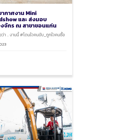
ยากาศงาน Mini
dshow และ ส่งมอบ
่องจักร ณ สาขาขอนแก่น
ว่า .. งานนี้ #โดนใจคนขับ_ถูกใจคนซื้อ
023