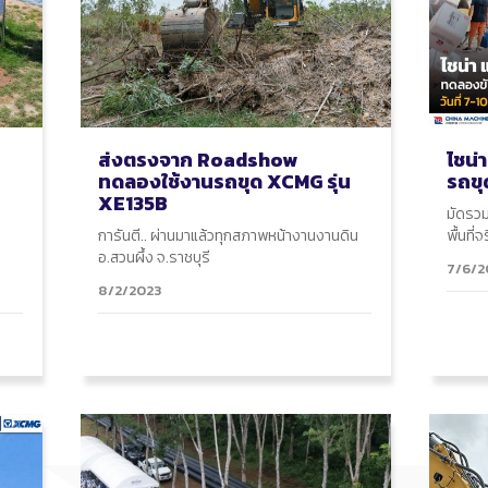
ส่งตรงจาก Roadshow
ไชน่
ทดลองใช้งานรถขุด XCMG รุ่น
รถขุ
XE135B
มัดรวม
การันตี.. ผ่านมาแล้วทุกสภาพหน้างานงานดิน
พื้นที่จ
อ.สวนผึ้ง จ.ราชบุรี
7/6/2
8/2/2023