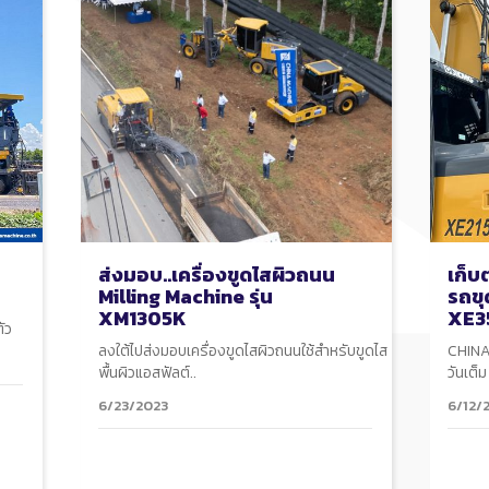
ส่งมอบ..เครื่องขูดไสผิวถนน
เก็บ
Milling Machine รุ่น
รถขุ
XM1305K
XE3
ัว
ลงใต้ไปส่งมอบเครื่องขูดไสผิวถนนใช้สำหรับขูดไส
CHINA
พื้นผิวแอสฟัลต์..
วันเต็ม
6/23/2023
6/12/