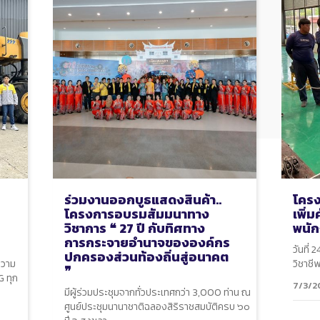
ร่วมงานออกบูธแสดงสินค้า..
โครง
โครงการอบรมสัมมนาทาง
เพิ่
วิชาการ ❝ 27 ปี กับทิศทาง
พนั
การกระจายอำนาจขององค์กร
วันที่
ปกครองส่วนท้องถิ่นสู่อนาคต
ความ
วิชาชี
❞
G ทุก
7/3/2
มีผู้ร่วมประชุมจากทั่วประเทศกว่า 3,000 ท่าน ณ
ศูนย์ประชุมนานาชาติฉลองสิริราชสมบัติครบ ๖๐