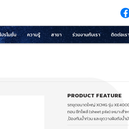
โปรโมชั่น
ความรู้
สาขา
ร่วมงานกับเรา
ติดต่อเร
PRODUCT FEATURE
รถขุดขนาดใหญ่ XCMG รุ่น XE400D
ถอน ชีทไพล์ (sheet pile) เหมาะสำห
,ป้องกันน้ำท่วม และขุดวางฝังถังน้ำมั