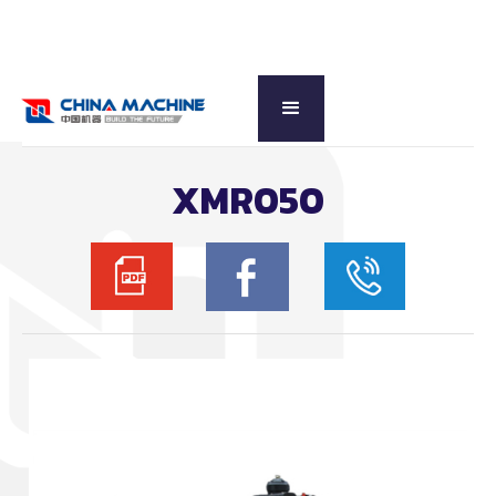
กลับดูหมวดหลัก
XMR050